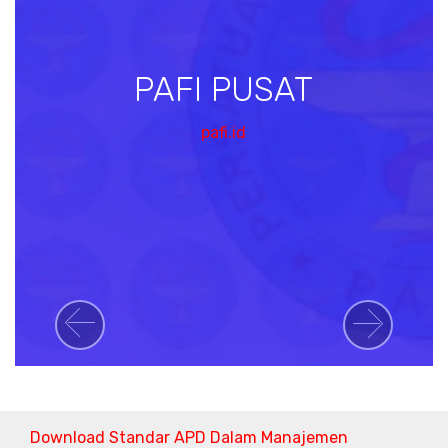
PAFI PUSAT
pafi.id
Previous
Next
Download Standar APD Dalam Manajemen